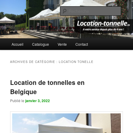
Aller
Aller
Location de Tonnelles Professionnelles, résistantes, inifugées &
imperméables
au
au
Reche
contenu
contenu
principal
secondaire
Location-Tonnelle.be
Menu
Accueil
Catalogue
Vente
Contact
principal
ARCHIVES DE CATÉGORIE :
LOCATION TONELLE
Location de tonnelles en
Belgique
Publié le
janvier 3, 2022