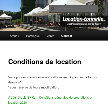
Aller
Location de Tonnelles Professionnelles, résistantes, inifugées &
imperméables
au
Reche
contenu
principal
Location-Tonnelle.be
Menu
Contact
Accueil
Catalogue
Vente
principal
Conditions de location
Vous pouvez visualisez nos conditions en cliquant sur le lien ci-
dessous*
*Sous réserve de toute modification.
ABDY BILLE SPRL – Conditions générales de prestations et
location 2020